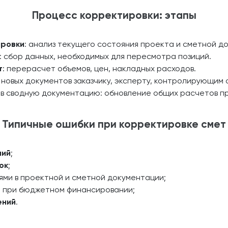
Процесс корректировки: этапы
ировки
: анализ текущего состояния проекта и сметной д
: сбор данных, необходимых для пересмотра позиций.
т
: перерасчет объемов, цен, накладных расходов.
 новых документов заказчику, эксперту, контролирующим 
в сводную документацию: обновление общих расчетов п
Типичные ошибки при корректировке смет
ний
;
ок
;
ми в проектной и сметной документации;
я
при бюджетном финансировании;
ений
.