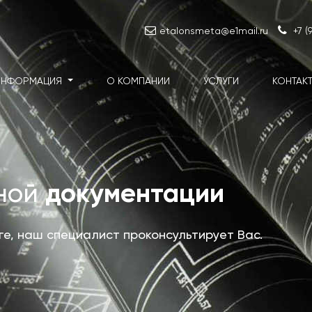
etalonsmeta@e1mail.ru
+7 (
ИНФОРМАЦИЯ
О КОМПАНИИ
УСЛУГИ
КОНТАК
документации
тной
уге, наш специалист проконсультирует Вас.