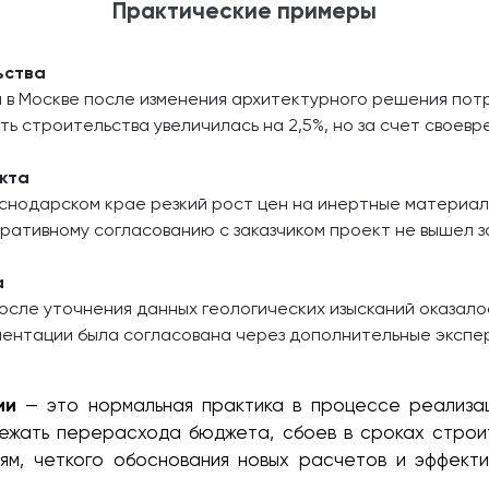
Практические примеры
ьства
а в Москве после изменения архитектурного решения по
ь строительства увеличилась на 2,5%, но за счет свое
кта
аснодарском крае резкий рост цен на инертные материал
ративному согласованию с заказчиком проект не вышел 
а
осле уточнения данных геологических изысканий оказало
ентации была согласована через дополнительные экспер
ии
— это нормальная практика в процессе реализац
бежать перерасхода бюджета, сбоев в сроках строи
иям, четкого обоснования новых расчетов и эффекти