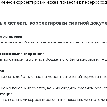
менной корректировки может привести к перерасходу
ые аспекты корректировки сметной докум
рректировки
еть четкое обоснование: изменение проекта, официальн
ресованными сторонами
 заказчиком, а в случае бюджетного финансирования — 
ов
зовать действующие на момент изменений нормативные баз
ько на локальных сметах, но и на сводном сметном расче
нтации
ны отдельными корректировочными локальными сметами и