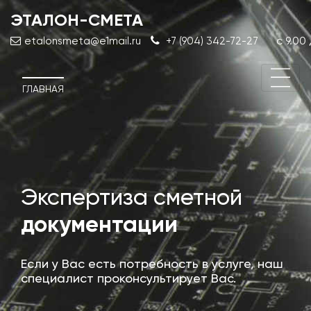
ЭТАЛОН-СМЕТА
с 9.00 
etalonsmeta@e1mail.ru
+7 (904) 342-72-27
ГЛАВНАЯ
Экспертиза сметной
Про
документации
док
Если у Вас есть потребность в услуге, наш
специалист проконсультирует Вас.